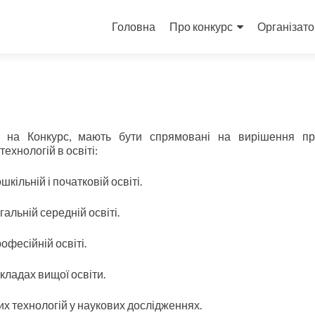
Skip
to
Головна
Про конкурс
Організат
content
ні на Конкурс, мають бути спрямовані на вирішення п
ехнологій в освіті:
шкільній і початковій освіті.
гальній середній освіті.
офесійній освіті.
акладах вищої освіти.
х технологій у наукових дослідженнях.