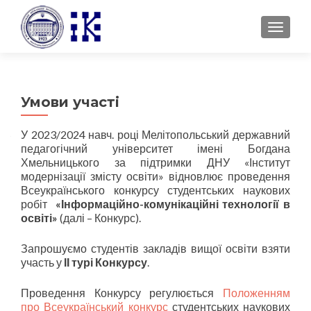
TOGGLE
Умови участі
У 2023/2024 навч. році Мелітопольський державний
педагогічний університет імені Богдана
Хмельницького за підтримки ДНУ «Інститут
модернізації змісту освіти» відновлює проведення
Всеукраїнського конкурсу студентських наукових
робіт
«
Інформаційно-комунікаційні технології в
освіті»
(далі – Конкурс).
Запрошуємо студентів закладів вищої освіти взяти
участь у
ІІ турі Конкурсу
.
Проведення Конкурсу регулюється
Положенням
про Всеукраїнський конкурс
студентських наукових