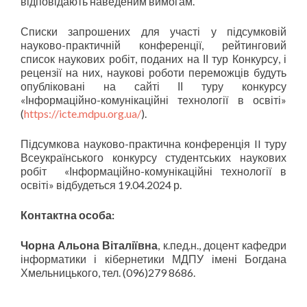
відповідають наведеним вимогам.
Списки запрошених для участі у підсумковій
науково-практичній конференції, рейтинговий
список наукових робіт, поданих на ІІ тур Конкурсу, і
рецензії на них, наукові роботи переможців будуть
опубліковані на сайті ІІ туру конкурсу
«Інформаційно-комунікаційні технології в освіті»
(
https://icte.mdpu.org.ua/
).
Підсумкова науково-практична конференція II туру
Всеукраїнського конкурсу студентських наукових
робіт «Інформаційно-комунікаційні технології в
освіті» відбудеться
19
.04.2024 р.
Контактна особа:
Чорна Альона Віталіївна
, к.пед.н., доцент кафедри
інформатики і кібернетики МДПУ імені Богдана
Хмельницького, тел. (096)279 8686.