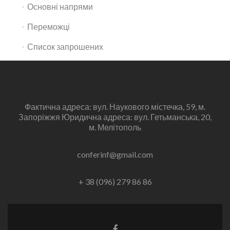
Основні напрями
Переможці
Список запрошених
Фактична адреса: вул. Наукового містечка, 59, м.
Запоріжжя Юридична адреса: вул. Гетьманська, 20,
м. Мелітополь
conferinf@gmail.com
+ 38 (096) 279 86 86
Facebook