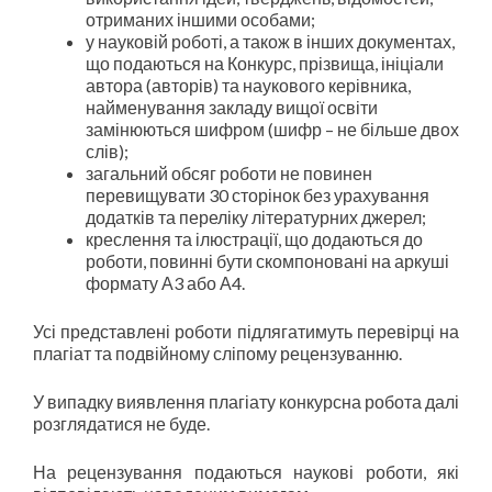
отриманих іншими особами;
у науковій роботі, а також в інших документах,
що подаються на Конкурс, прізвища, ініціали
автора (авторів) та наукового керівника,
найменування закладу вищої освіти
замінюються шифром (шифр – не більше двох
слів);
загальний обсяг роботи не повинен
перевищувати 30 сторінок без урахування
додатків та переліку літературних джерел;
креслення та ілюстрації, що додаються до
роботи, повинні бути скомпоновані на аркуші
формату А3 або А4.
Усі представлені роботи підлягатимуть перевірці на
плагіат та подвійному сліпому рецензуванню.
У випадку виявлення плагіату конкурсна робота далі
розглядатися не буде.
На рецензування подаються наукові роботи, які