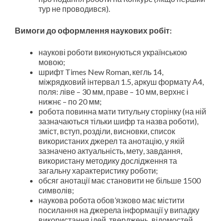
тур не проводився).
Вимоги до оформлення наукових робіт:
наукові роботи виконуються українською
мовою;
шрифт Times New Roman, кегль 14,
міжрядковий інтервал 1.5, аркуш формату А4,
поля: ліве – 30 мм, праве – 10 мм, верхнє і
нижнє – по 20 мм;
робота повинна мати титульну сторінку (на ній
зазначаються тільки шифр та назва роботи),
зміст, вступ, розділи, висновки, список
використаних джерел та анотацію, у якій
зазначено актуальність, мету, завдання,
використану методику дослідження та
загальну характеристику роботи;
обсяг анотації має становити не більше 1500
символів;
наукова робота обов’язково має містити
посилання на джерела інформації у випадку
використання ідей, тверджень, відомостей,