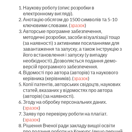
Наукову роботу (опис розробки в
електронному вигляді).
Анотацію обсягом до 1500 символів та 5-10
ключовими словами. (
зразок
)
Авторське програмне забезпечення,
методичні розробки, засоби візуалізації тощо
(за наявності) з активними посиланнями для
завантаження та запуску, а також інструкцію з
його встановлення і запуску (у випадку
необхідності). Дозволяється подання демо-
версій програмного забезпечення.
Відомості про автора (авторів) та наукового
керівника (керівників). (
зразок
)
Копії патентів, авторських свідоцтв, наукових
статей, вказаних у відомостях про автора
(авторів) (за наявності).
Згоду на обробку персональних даних.
(
зразок
)
Заяву про перевірку роботи на плагіат.
(
зразок
)
Рішення Вченої ради закладу вищої освіти
про подання роботи на Конкурс (якщо перший