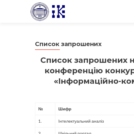
Список запрошених
Список запрошених н
конференцію конкур
«Інформаційно-кому
№
Шифр
1.
Інтелектуальний аналіз
2.
Шкільний портал