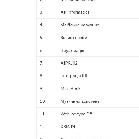
3.
AR Informatics
4.
Мобільне навчання
5.
Захист освіти
6.
Візуалізація
7.
AIPRJ02
8.
Інтеграція ШІ
9.
MozaBook
10.
Музичний асистент
11.
Web-ресурс С#
12.
ХВИЛЯ