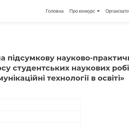
Skip
to
Головна
Про конкурс
Організат
content
а підсумкову науково-практич
су студентських наукових робі
нікаційні технології в освіті»