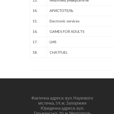
13.
Аналітика університетів
14.
АРИСТОТЕЛЬ
15.
Electronic services
16.
GAMES FOR ADULTS
17.
LMS
18.
CHATFUEL
Фактична адреса: вул. Наукового
містечка, 59, м. Запоріжжя
Юридична адреса: вул.
Гетьманська, 20, м. Мелітополь